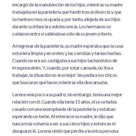
encargó de la manutención de los hijos, mientras su madre
trabajaba en la pastelería que fundó tras el divorcio y que
la mantuvo muy ocupada y, por tanto, alejada de sus hijos
durante su infancia y adolescencia. Los hermanos se
cuidaron entre sí valiéndose sólo de su joven criterio.
Al regresar de la pastelería, su madre esperaba que la casa
estuviera limpia y en orden; y las comidas y tareas hechas.
Cuando no era así, castigaba a sus hijos tachándolos de
irresponsables. Y, cuando, por estar cansada, no iba a
trabajar, la situación no era mejor: les pedía a los chicos
que buscaran qué hacer, mientras ella descansaba.
Lorena veía poco a su padre; sin embargo, tenía una mejor
relación con él. Cuando ella tenía 15 años, él se se había
casado con una exempleada de la pastelería y estaban
esperando un bebé. Al enterarse su madre, le dijo que
nunca más volvería a ver a sus cinco hijos y entonces él
desapareció. Lorena sintió que perdía a la única persona