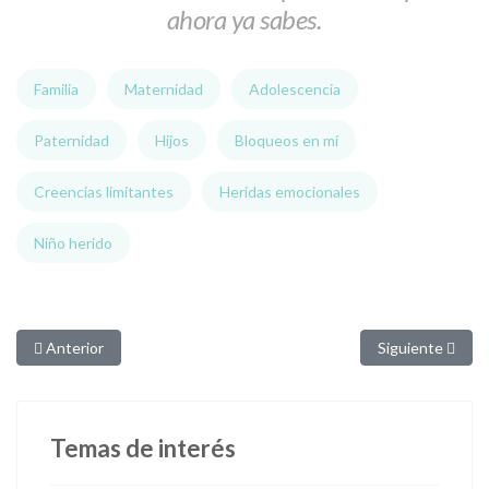
ahora ya sabes.
Familia
Maternidad
Adolescencia
Paternidad
Hijos
Bloqueos en mí
Creencias limitantes
Heridas emocionales
Niño herido
Artículo anterior: No tiene que ver contigo - 2
Artículo siguien
Anterior
Siguiente
Temas de interés