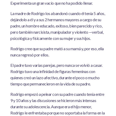
Experimenta un gran vacío que no ha podido llenar.
La madre de Rodrigo los abandonó cuando él tenía 5 años,
dejándolo a él y a sus 2 hermanos mayores a cargo de su
padre, un hombre educado, exitoso, bien parecido y rico,
pero también narcisista, manipulador y violento —verbal,
psicológica y físicamente con su mujer y sus hijos.
Rodrigo cree que su padre mató a su mamá y, por eso, ella
nunca regresó por ellos.
El padre tuvo varias parejas, pero nunca se volvió a casar.
Rodrigo tuvo una infinidad de figuras femeninas con
quienes creó un lazo afectivo, durante el poco o mucho
tiempo que permanecieron en la vida de su padre.
Rodrigo empezó a pelear con su padre cuando tenía entre
9 y 10 años y las discusiones se hicieron más intensas
durante su adolescencia. Aunque era el hijo menor,
Rodrigo le enfrentaba porque no soportaba la forma en la