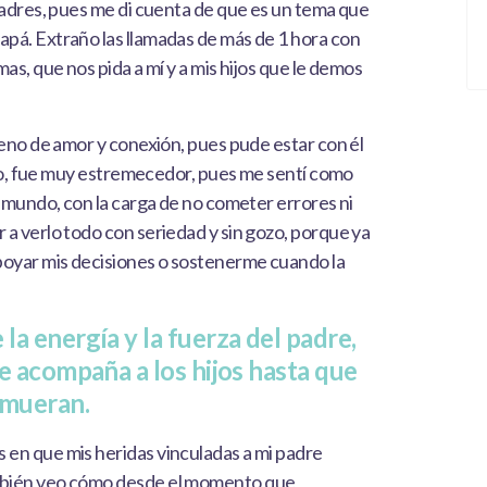
padres, pues me di cuenta de que es un tema que
pá. Extraño las llamadas de más de 1 hora con
as, que nos pida a mí y a mis hijos que le demos
leno de amor y conexión, pues pude estar con él
otro, fue muy estremecedor, pues me sentí como
l mundo, con la carga de no cometer errores ni
a verlo todo con seriedad y sin gozo, porque ya
poyar mis decisiones o sostenerme cuando la
a energía y la fuerza del padre,
e acompaña a los hijos hasta que
 mueran.
en que mis heridas vinculadas a mi padre
mbién veo cómo desde el momento que