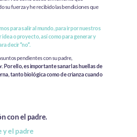
do su fuerza y he recibido las bendiciones que
mos para salir al mundo, para ir por nuestros
 idea o proyecto, así como para generar y
ra decir “no”.
 asuntos pendientes con su padre,
r.
Por ello, es importante sanar las huellas de
erna, tanto biológica como de crianza cuando
n con el padre.
 y el padre