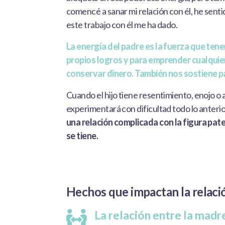
comencé a sanar mi relación con él, he senti
este trabajo con él me ha dado.
La energía del padre es la fuerza que tene
propios logros y para emprender cualquier
conservar dinero. También nos sostiene pa
Cuando el hijo tiene resentimiento, enojo o
experimentará con dificultad todo lo anterio
una relación complicada con la figura pat
se tiene.
Hechos que impactan la relació
La relación entre la madre