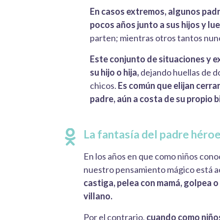
En casos extremos, algunos pad
pocos años junto a sus hijos y lu
parten; mientras otros tantos nun
Este conjunto de situaciones y ex
su hijo o hija,
dejando huellas de d
chicos.
Es común que elijan cerrar
padre, aún a costa de su propio b
La fantasía del padre héroe
En los años en que como niños cono
nuestro pensamiento mágico está ac
castiga, pelea con mamá, golpea o 
villano.
Por el contrario,
cuando como niños,