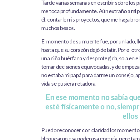
Tarde varias semanas en escribir sobre los 
me toca profundamente. Aún extraño a mi pa
él, contarle mis proyectos, que me haga brom
muchos besos.
El momento de su muerte fue, por un lado, l
hasta que su corazón dejó de latir. Por el 
una niña huérfana y desprotegida, sola en e
tomar decisiones equivocadas, y de empezar 
no estaba mi papá para darme un consejo, a
vida se pusiera retadora.
En ese momento no sabía que l
esté físicamente o no, siempr
ellos
Puedo reconocer con claridad los momentos 
bloquearon esa poderosa energía, pero ta